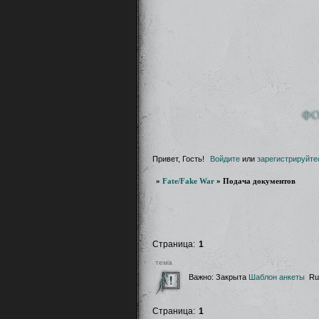
Ф
Привет, Гость!
Войдите
или
зарегистрируйте
»
Fate/Fake War
»
Подача документов
Страница:
1
тема
Важно:
Закрыта
Шаблон анкеты
Ru
Страница:
1