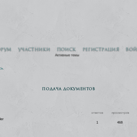
орум
Участники
Поиск
Регистрация
Вой
Активные темы
сь
.
Подача документов
ответов
просмотров
ler
1
468