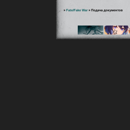
»
Fate/Fake War
»
Подача документов