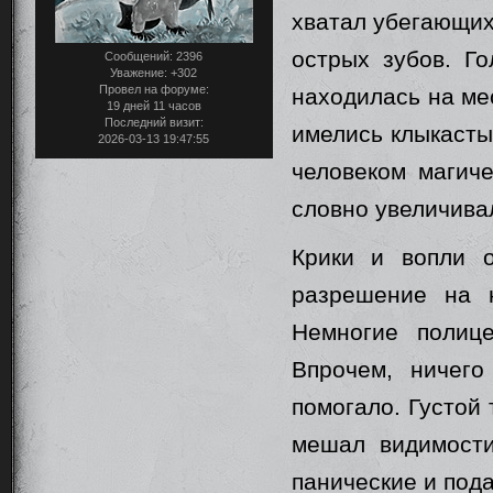
хватал убегающих
острых зубов. Г
Сообщений:
2396
Уважение:
+302
Провел на форуме:
находилась на ме
19 дней 11 часов
Последний визит:
имелись клыкасты
2026-03-13 19:47:55
человеком магиче
словно увеличива
Крики и вопли 
разрешение на 
Немногие полице
Впрочем, ничег
помогало. Густой
мешал видимости
панические и под