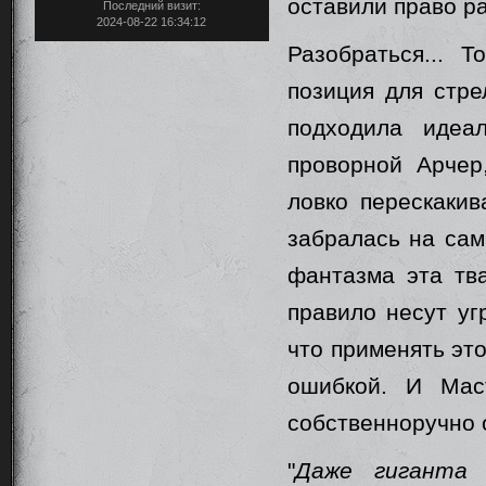
оставили право р
Последний визит:
2024-08-22 16:34:12
Разобраться... 
позиция для стр
подходила идеа
проворной Арчер
ловко перескакив
забралась на сам
фантазма эта тв
правило несут уг
что применять это
ошибкой. И Мас
собственноручно о
"
Даже гиганта 