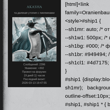
[html]<link hr
Akasha
family=Oranienbau
та далекая утопия с пингвинами
<style>#ship1 {
--sh1mr: auto; /* о
--sh1w1: 500px; /*
--sh1bg: #000; /* 
--sh1br: #949494; /
--sh1cl1: #4d7175; 
Сообщений:
2396
Уважение:
+302
}
Провел на форуме:
19 дней 11 часов
#ship1 {display:bl
Последний визит:
2026-03-13 19:47:55
sh1mr); backgroun
outline-offset:10px;
#ship1, #ship1 * { 