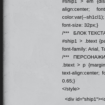
#ship1 > em {disp
align:center; fon
color:var(--sh1cl1
font-size: 32px;}
/*** БЛОК ТЕКСТА
#ship1 > .btext {p
font-family: Arial, 
/*** ПЕРСОНАЖИ
.btext > p {margin
text-align:center; 
0.65;}
</style>
<div id="ship1"><d