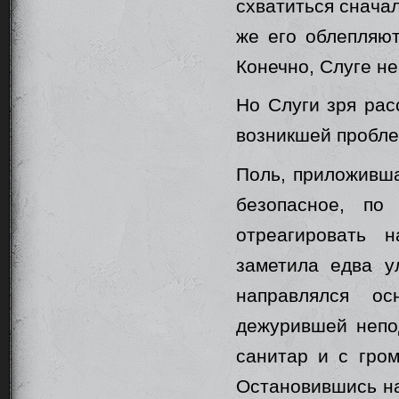
схватиться сначал
же его облепляют
Конечно, Слуге не
Но Слуги зря рас
возникшей пробле
Поль, приложивша
безопасное, по
отреагировать 
заметила едва у
направлялся ос
дежурившей непод
санитар и с гром
Остановившись на