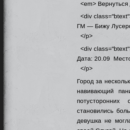
<em> Вернуться 
<div class="btext
ГМ — Бижу Лусе
</p>
<div class="btext
Дата: 20.09 Мест
</p>
Город за нескольк
навивающий пани
потусторонних
становились бол
девушка не могл