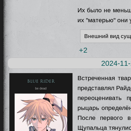
Их было не меньше
их "матерью" они 
Внешний вид сущ
+2
2024-11-
Встреченная твар
Blue Rider
представлял Райд
be dead
переоценивать п
рыцарь определён
После первого в
Щупальца тянулис