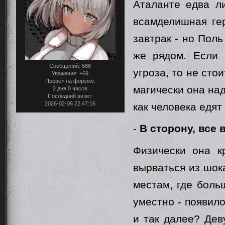
Аталанте едва л
всамделишная гер
завтрак - но Поль
же рядом. Если 
Сообщений:
688
угроза, то не сто
Уважение:
+69
Провел на форуме:
магически она на
2 дня 0 часов
Последний визит:
2026-02-06 22:47:16
как человека едят
-
В сторону, все 
Физически она к
вырваться из шок
местам, где боль
уместно - появил
и так далее? Дев