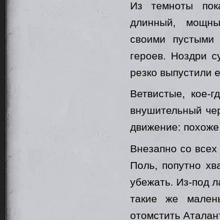
Из темноты пока
длинный, мощны
своими пустыми
героев. Ноздри с
резко выпустили ег
Ветвистые, кое-г
внушительный чер
движение: похоже
Внезапно со всех
Поль, попутно хв
убежать. Из-под л
такие же мален
отомстить Аталан