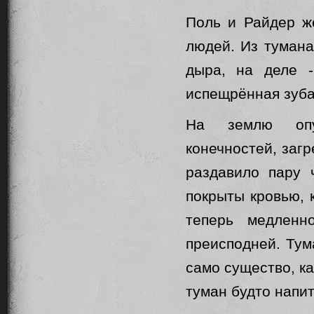
Поль и Райдер же
людей. Из тумана
дыра, на деле -
испещрённая зуба
На землю опус
конечностей, загр
раздавило пару 
покрыты кровью, к
теперь медленн
преисподней. Тум
само существо, к
туман будто напит