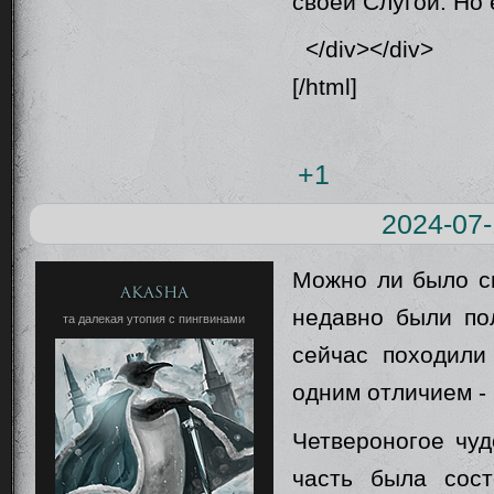
своей Слугой. Но
</div></div>
[/html]
+1
2024-07-
Можно ли было см
Akasha
недавно были по
та далекая утопия с пингвинами
сейчас походили
одним отличием -
Четвероногое чуд
часть была сос