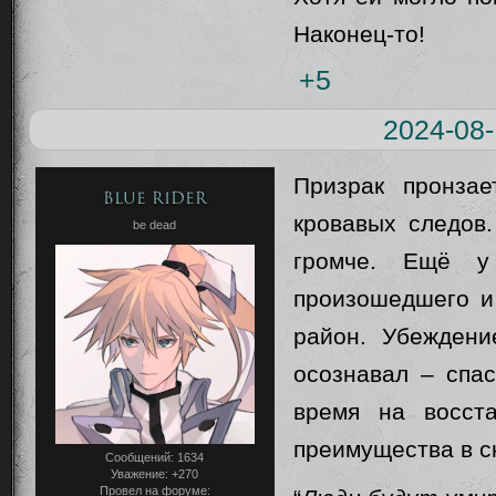
Наконец-то!
+5
2024-08-
Призрак пронза
Blue Rider
кровавых следов.
be dead
громче. Ещё у
произошедшего и
район. Убеждени
осознавал – спас
время на восст
преимущества в с
Сообщений:
1634
Уважение:
+270
Провел на форуме: