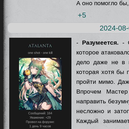
А оно помогло бы,
+5
2024-08-
-
Разумеется.
- О
Atalanta
которое атаковал
one shot - one kill
дело даже не в 
которая хотя бы 
пройти мимо. Даж
Впрочем Мастер
направить безумн
несложно и затоп
Сообщений:
164
Уважение:
+29
Каждый занимае
Провел на форуме:
1 день 9 часов