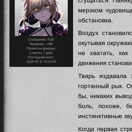
сгущаться. Пани
мерзком чудовище
обстановка.
Воздух становил
Сообщений:
4185
окутывая окружаю
Уважение:
+798
Провел на форуме:
не хватать, как
1 месяц 7 дней
Последний визит:
движения станови
2026-02-11 13:24:00
Тварь издавала 
гортанный рык. О
бы, никаких выво
боль, похоже, б
инстинктивные зву
Когда первая стр