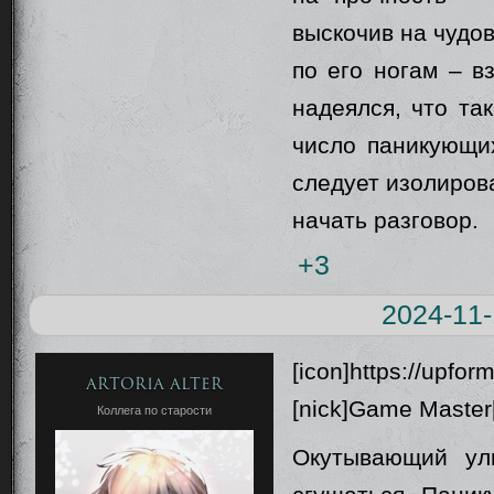
выскочив на чудо
по его ногам – в
надеялся, что та
число паникующих
следует изолиров
начать разговор.
+3
2024-11-
[icon]https://upfor
Artoria Alter
[nick]Game Master[/
Коллега по старости
Окутывающий ул