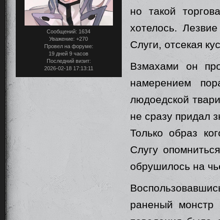
но такой торгов
хотелось. Лезвие
Сообщений:
1634
Уважение:
+270
Слуги, отсекая ку
Провел на форуме:
19 дней 9 часов
Последний визит:
Взмахами он про
2026-02-18 17:13:11
намерением пор
людоедской твари
не сразу придал з
Только образ ког
Слугу опомниться
обрушилось на чьё
Воспользовавш
раненый монстр 