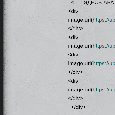
<!-- ЗДЕСЬ АВА
<div class
image:url(
https://
</div>
<div class
image:url(
https://
<div class
image:url(
https://
</div>
<div class
image:url(
https://
</div>
</div>