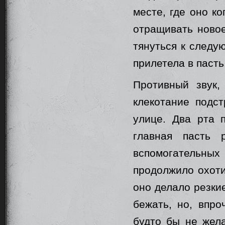
месте, где оно к
отращивать новое
тянуться к следу
прилетела в пасть
Противный звук,
клекотание подст
улице. Два рта 
главная пасть 
вспомогательн
продолжило охоти
оно делало резки
бежать, но, впро
будто бы не жела