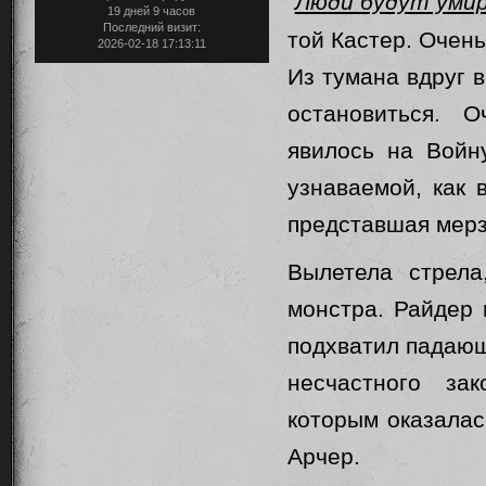
“
Люди будут умир
19 дней 9 часов
Последний визит:
той Кастер. Очень
2026-02-18 17:13:11
Из тумана вдруг 
остановиться. 
явилось на Войн
узнаваемой, как 
представшая мерз
Вылетела стрела
монстра. Райдер 
подхватил падающ
несчастного за
которым оказалас
Арчер.