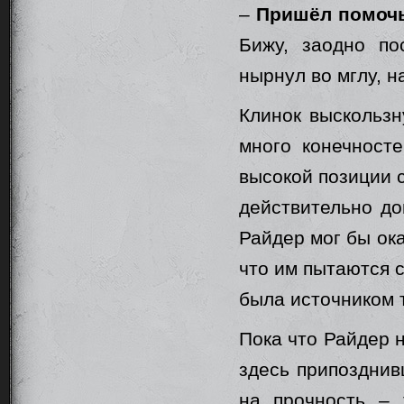
–
Пришёл помочь
Бижу, заодно по
нырнул во мглу, н
Клинок выскользн
много конечност
высокой позиции с
действительно до
Райдер мог бы ока
что им пытаются 
была источником т
Пока что Райдер н
здесь припозднив
на прочность – 