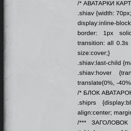
/* АВАТАРКИ КАРТ
.shiav {width: 70px
display:inline-bl
border: 1px solid
transition: all 0.
size:cover;}
.shiav:last-child {m
.shiav:hover {tr
translate(0%, -40%
/* БЛОК АВАТАРОК
.shiprs {display:
align:center; margi
/*** ЗАГОЛОВОК 