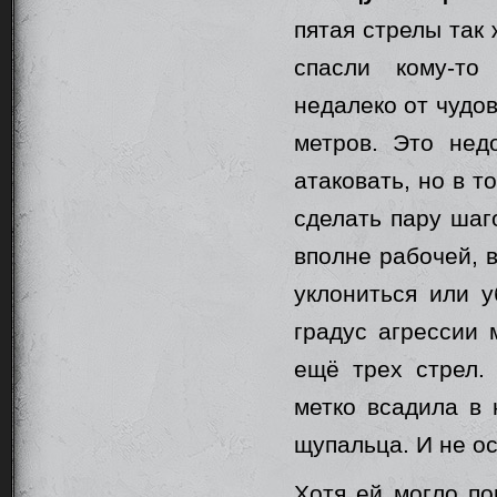
пятая стрелы так
спасли кому-то
недалеко от чудо
метров. Это нед
атаковать, но в 
сделать пару шаг
вполне рабочей, 
уклониться или у
градус агрессии 
ещё трех стрел. 
метко всадила в 
щупальца. И не о
Хотя ей могло по