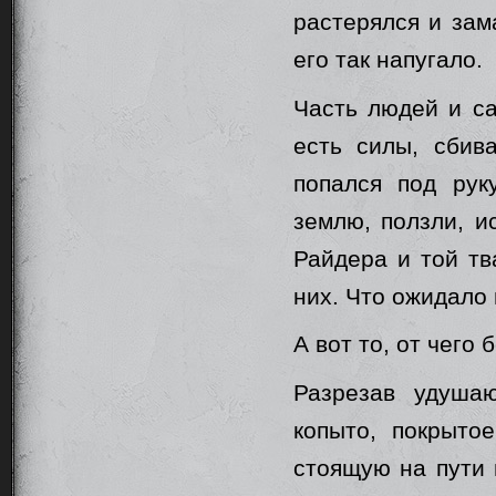
растерялся и зам
его так напугало.
Часть людей и са
есть силы, сбив
попался под рук
землю, ползли, и
Райдера и той тв
них. Что ожидало 
А вот то, от чего
Разрезав удуша
копыто, покрыто
стоящую на пути 