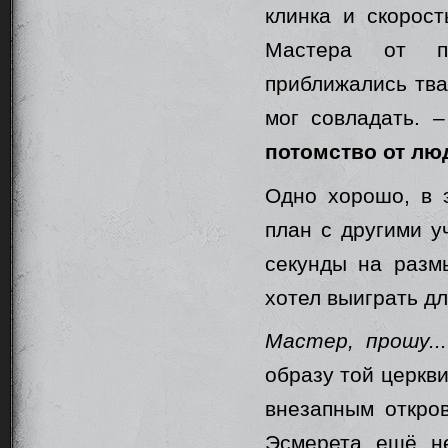
клинка и скорост
Мастера от по
приближались тва
мог совладать. 
потомство от люд
Одно хорошо, в 
план с другими у
секунды на разм
хотел выиграть дл
Мастер, прошу...
образу той церкви
внезапным откров
Эсмерета ещё не