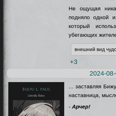
Не ощущая ника
подняло одной и
который исполь
убегающих жителей
внешний вид чуд
+3
2024-08-
... заставляя Биж
Bijou L. Paul
наставница, мысл
Literally Baka
-
Арчер!