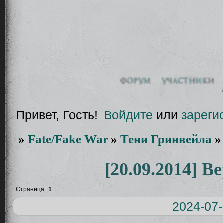
Форум
Участники
Привет, Гость!
Войдите
или
зареги
»
Fate/Fake War
»
Тени Гринвейла
[20.09.2014] В
Страница:
1
2024-07-