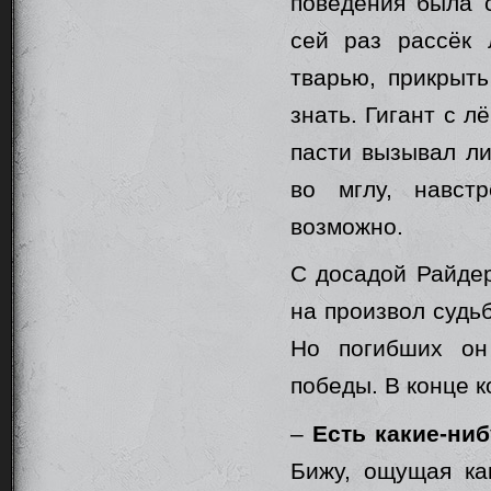
поведения была с
сей раз рассёк 
тварью, прикрыть
знать. Гигант с л
пасти вызывал л
во мглу, навстр
возможно.
С досадой Райдер
на произвол судьб
Но погибших он
победы. В конце к
–
Есть какие-ни
Бижу, ощущая ка