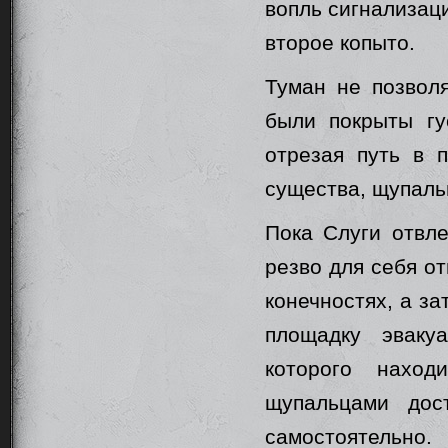
вопль сигнализаци
второе копыто.
Туман не позволя
были покрыты гу
отрезая путь в п
существа, щупаль
Пока Слуги отвле
резво для себя о
конечностях, а з
площадку эваку
которого наход
щупальцами дос
самостоятельно.