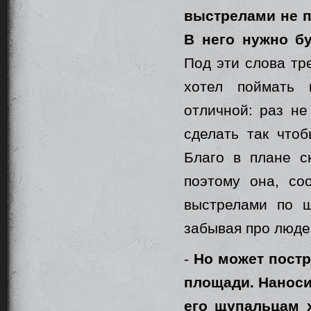
выстрелами не п
В него нужно бу
Под эти слова тр
хотел поймать 
отличной: раз н
сделать так что
Благо в плане с
поэтому она, со
выстрелами по щ
забывая про люде
-
Но может постр
площади. Наноси
его щупальцам х