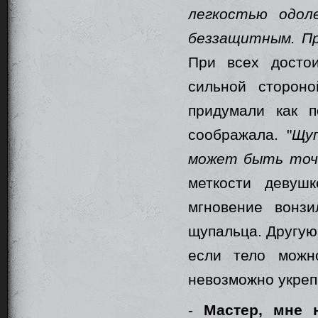
легкостью одол
беззащитным. Пр
При всех досто
сильной сторон
придумали как п
соображала. "
Щуп
может быть точк
меткости девуш
мгновение вонз
щупальца. Другую
если тело можн
невозможно укреп
-
Мастер, мне 