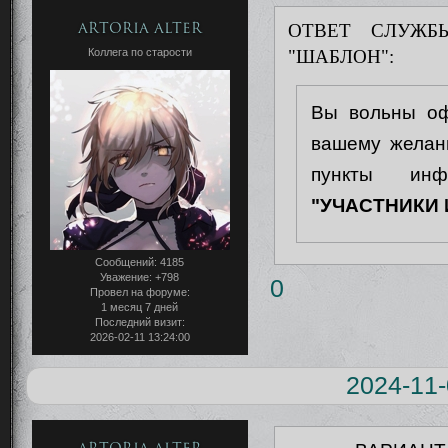
ОТВЕТ СЛУЖБ
Artoria Alter
"ШАБЛОН":
Коллега по старости
Вы вольны оф
вашему желан
пункты ин
"УЧАСТНИКИ
Сообщений:
4185
Уважение:
+798
0
Провел на форуме:
1 месяц 7 дней
Последний визит:
2026-02-11 13:24:00
2024-11-
Artoria Alter