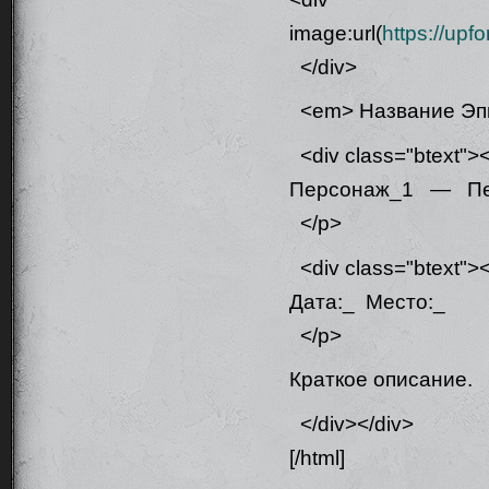
image:url(
https://up
</div>
<em> Название Эп
<div class="btext">
Персонаж_1 — П
</p>
<div class="btext">
Дата:_ Место:_
</p>
Краткое описание.
</div></div>
[/html]