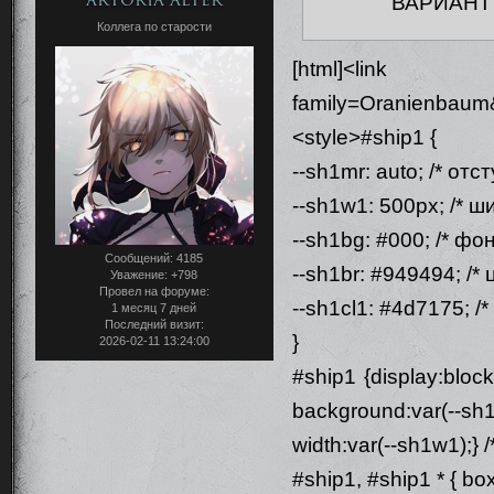
ВАРИАНТ
Коллега по старости
[html]<link hr
family=Oranienbaum&
<style>#ship1 {
--sh1mr: auto; /* отс
--sh1w1: 500px; /* ш
--sh1bg: #000; /* фон
Сообщений:
4185
--sh1br: #949494; /* 
Уважение:
+798
Провел на форуме:
--sh1cl1: #4d7175; /*
1 месяц 7 дней
Последний визит:
}
2026-02-11 13:24:00
#ship1 {display:bloc
background:var(--sh1b
width:var(--sh1w1);} /
#ship1, #ship1 * { bo