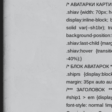
/* АВАТАРКИ КАРТИ
.shiav {width: 70px; 
display:inline-block
solid var(--sh1br); t
background-position
.shiav:last-child {marg
.shiav:hover {transi
-40%);}
/* БЛОК АВАТАРОК *
.shiprs {display:bloc
margin: 35px auto aut
/*** ЗАГОЛОВОК **
#ship1 > em {display
font-style: normal !im