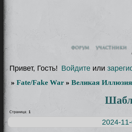
Форум
Участники
Привет, Гость!
Войдите
или
зареги
»
Fate/Fake War
»
Великая Иллюзия
Шабл
Страница:
1
2024-11-