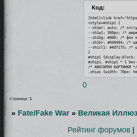
Код:
[html]<link href="https
<style>#ship1 {

--sh1mr: auto; /* отсту
--sh1w1: 500px; /* шири
--sh1bg: #000; /* фон к
--sh1br: #949494; /* цв
--sh1cl1: #4d7175; /* ц
}

#ship1 {display:block; 
#ship1, #ship1 * { box-
/* АВАТАРКИ КАРТИНКИ */
.shiav {width: 70px; he
display:inline-block; b
.shiav:last-child {marg
0
.shiav:hover {transitio
/* БЛОК АВАТАРОК */

.shiprs {display:block;
Страница:
1
/***   ЗАГОЛОВОК   ***/
#ship1 > em {display:bl
»
Fate/Fake War
»
Великая Иллюз
/***   БЛОК ТЕКСТА   **
#ship1 > .btext {paddin
/***   ПЕРСОНАЖИ   ***/
.btext > p {margin:auto
Рейтинг форумов
|
</style>
