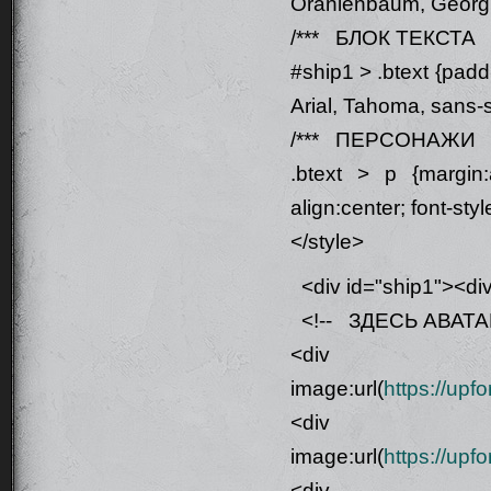
Oranienbaum, Georgia,
/*** БЛОК ТЕКСТА *
#ship1 > .btext {paddi
Arial, Tahoma, sans-ser
/*** ПЕРСОНАЖИ *
.btext > p {margin:
align:center; font-sty
</style>
<div id="ship1"><div
<!-- ЗДЕСЬ АВАТА
<div class
image:url(
https://up
<div class
image:url(
https://up
<div class