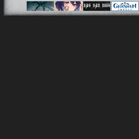
  <div id="ship1"><div 
  <!--   ЗДЕСЬ АВАТАРЫ 
<div class="shiav" styl
<div class="shiav" styl
<div class="shiav" styl
  </div>

  <em> Название Эпизода
  <div class="btext"><p
Персонаж_1   —   Персон
  </p>

  <div class="btext"><p
Дата:_  Место:_

  </p>

Краткое описание. 

  </div></div>

[/html]