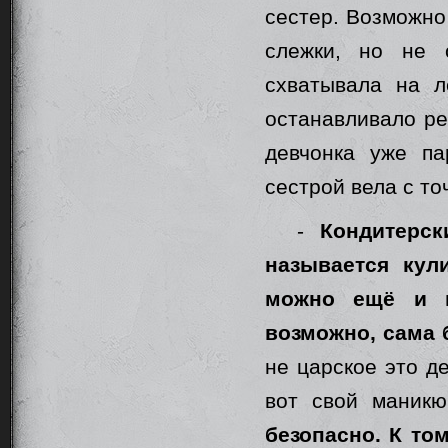
сестер. Возможно
слежки, но не 
схватывала на л
останавливало ре
девчонка уже па
сестрой вела с т
-
Кондитерс
называется кул
можно ещё и п
возможно, сама 
не царское это д
вот свой маникю
безопасно. К том