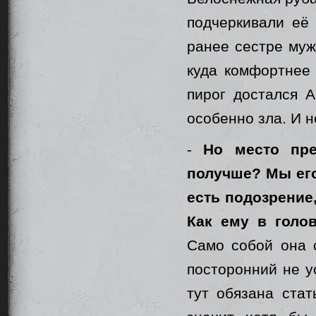
подчеркивали её
ранее сестре муж
куда комфортнее 
пирог достался А
особенно зла. И н
-
Но место пре
получше? Мы его 
есть подозрение,
Как ему в голо
Само собой она с
посторонний не у
тут обязана стат