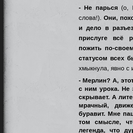
- Не парься
(о, 
слова!).
Они, похо
и дело в разъез
прислуге всё р
пожить по-своем
статусом всех б
хмыкнула, явно с 
- Мерлин? А, это
с ним урока. Не 
скрывает. А лите
мрачный, движ
буравит. Мне пац
том смысле, чт
легенда, что д