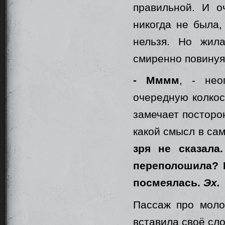
правильной. И оч
никогда не была,
нельзя. Но жил
смиренно повинуя
- Мммм
, - нео
очередную колкос
замечает посторон
какой смысл в сам
зря не сказала
переполошила? 
посмеялась.
Эх.
Пассаж про моло
вставила своё сло