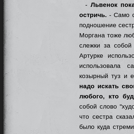
-
Львенок пока
остричь.
- Само 
подношение сестр
Моргана тоже люб
слежки за собой 
Артурке использ
использовала с
козырный туз и е
надо искать сво
любого, кто бу
собой слово "худ
что сестра сказа
было куда стреми