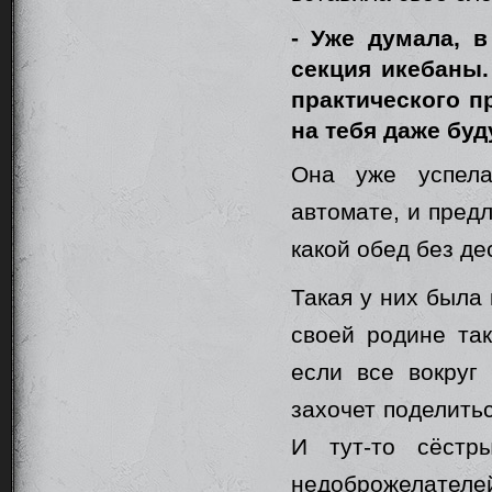
- Уже думала, в
секция икебаны.
практического 
на тебя даже буд
Она уже успела
автомате, и пред
какой обед без де
Такая у них была 
своей родине так
если все вокруг
захочет поделить
И тут-то сёстр
недоброжелателе