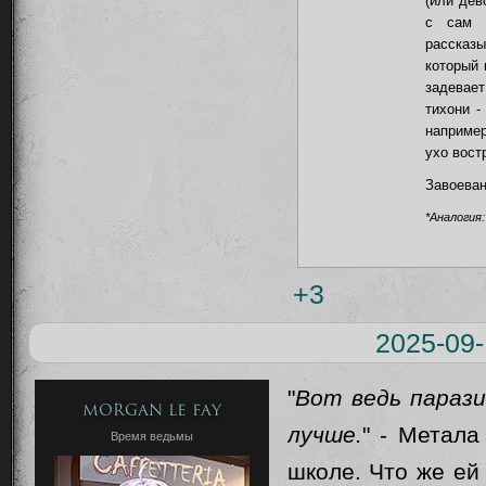
(или дев
с сам о
рассказ
который 
задевае
тихони -
например
ухо вост
Завоеван
*Аналогия:
+3
2025-09-
"
Вот ведь парази
Morgan le Fay
лучше.
" - Метал
Время ведьмы
школе. Что же ей 