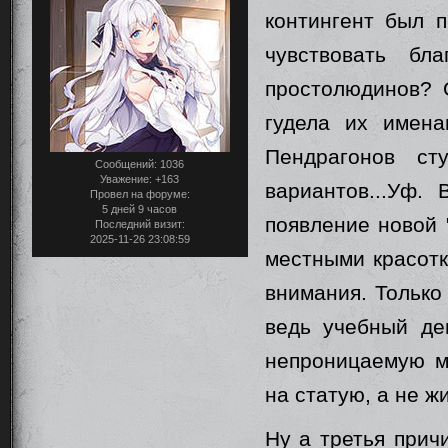
контингент был п
чувствовать бл
простолюдинов? 
гудела их имен
Пендрагонов ст
Сообщений:
1036
Уважение:
+163
вариантов...Уф. 
Провел на форуме:
5 дней 9 часов
появление новой 
Последний визит:
2025-11-26 23:08:59
местными красотк
внимания. Только
ведь учебный де
непроницаемую ма
на статую, а не ж
Ну а третья причи