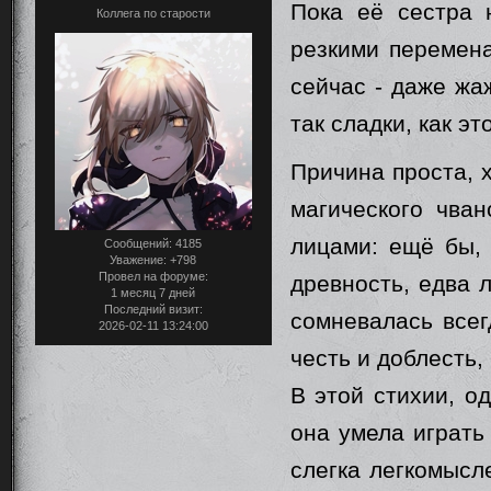
Пока её сестра 
Коллега по старости
резкими перемена
сейчас - даже жа
так сладки, как э
Причина проста, 
магического чва
лицами: ещё бы, 
Сообщений:
4185
Уважение:
+798
Провел на форуме:
древность, едва 
1 месяц 7 дней
Последний визит:
сомневалась всег
2026-02-11 13:24:00
честь и доблесть,
В этой стихии, о
она умела играть
слегка легкомысл