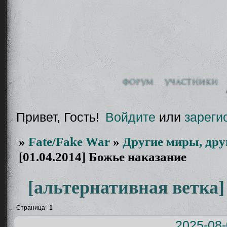
Форум
Участники
Привет, Гость!
Войдите
или
зареги
»
Fate/Fake War
»
Другие миры, дру
[01.04.2014] Божье наказание
[альтернативная ветка] 
Страница:
1
2025-08-