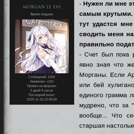
-
Нужен ли мне э
Morgan le Fay
самым крутыми. 
Время ведьмы
тут удастся мне
сводить меня н
правильно пода
- Счет был пока 
явно зная что ж
Морганы. Если Ар
Сообщений:
1036
Уважение:
+163
или бей хулигано
Провел на форуме:
5 дней 9 часов
единого грамма л
Последний визит:
2025-11-26 23:08:59
мудрено, что за 
вообще... Что се
старшая настольк