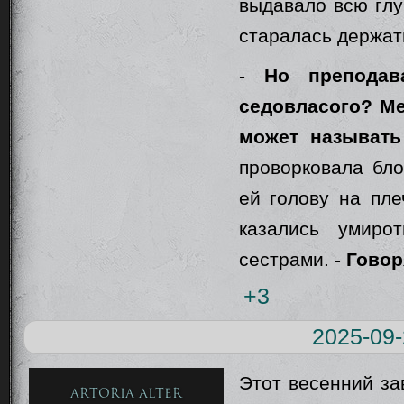
выдавало всю глу
старалась держат
-
Но преподав
седовласого? Ме
может называть
проворковала бло
ей голову на пле
казались умиро
сестрами. -
Говор
+3
2025-09-
Этот весенний за
Artoria Alter