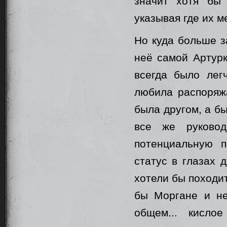
значит хотя бы
указывая где их м
Но куда больше з
неё самой Артурк
всегда было лег
любила распоряжа
была другом, а б
все же руковод
потенциальную п
статус в глазах 
хотели бы походит
бы Моргане и не
общем... кисло