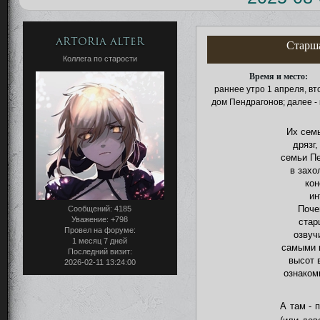
Artoria Alter
Старша
Коллега по старости
Время и место:
раннее утро 1 апреля, вт
дом Пендрагонов; далее -
Их семь
дрязг
семьи Пе
в захо
кон
ин
Поче
Сообщений:
4185
Уважение:
+798
стар
Провел на форуме:
озвуч
1 месяц 7 дней
самыми к
Последний визит:
высот 
2026-02-11 13:24:00
ознаком
А там - 