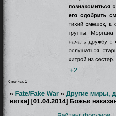
познакомиться с
его одобрить см
тихий смешок, а 
группы. Моргана
начать дружбу с 
ослушаться стар
хитрой из сестер.
+2
Страница:
1
»
Fate/Fake War
»
Другие миры, 
ветка] [01.04.2014] Божье наказа
Рейтинг форумов
|