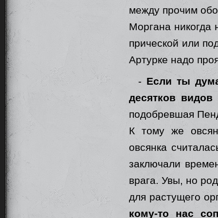
между прочим обо
Моргана никогда 
прической или под
Артурке надо проя
-
Если ты дум
десятков видов 
подобревшая Пенд
К тому же овсян
овсянка считалас
заключали време
врага. Увы, но ро
для растущего ор
кому-то нас со