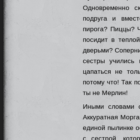
Одновременно с
подруга и вмест
пирога? Пиццы? Ч
посидит в теплой
дверьми? Соперни
сестры учились 
цапаться не тол
потому что! Так п
ты не Мерлин!
Иными словами с
Аккуратная Морга
единой пылинке о
с сестрой, кото