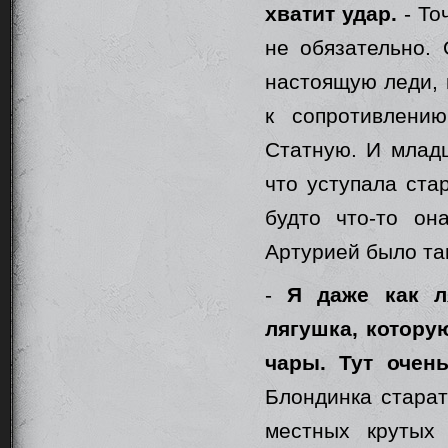
хватит удар.
- То
не обязательно.
настоящую леди, 
к сопротивлени
Статную. И младш
что уступала ста
будто что-то он
Артурией было так
-
Я даже как л
лягушка, котору
чары. Тут очен
Блондинка старат
местных крутых