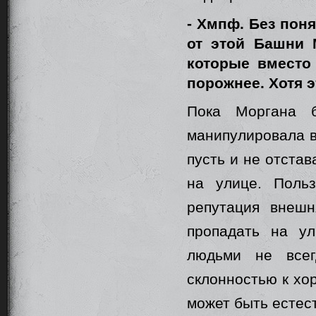
- Хмпф. Без поня
от этой Башни 
которые вместо
порожнее. Хотя э
Пока Моргана б
манипулировала в
пусть и не отстав
на улице. Поль
репутация внешн
пропадать на у
людьми не всег
склонностью к хо
может быть естес