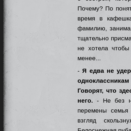
Почему? По понят
время в кафешк
фамилию, занима
тщательно присма
не хотела чтобы
менее...
-
Я едва не удер
одноклассникам о
Говорят, что зд
него.
- Не без н
перемены семья 
взгляд скользн
Белоснежная руба