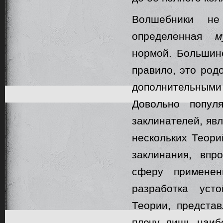
Волшебники не
определенная
м
нормой. Большин
правило, это род
дополнительным
Довольно попул
заклинателей, яв
нескольких Теор
заклинания, вп
сферу применен
разработка уст
Теории, представ
плечу лишь наиб