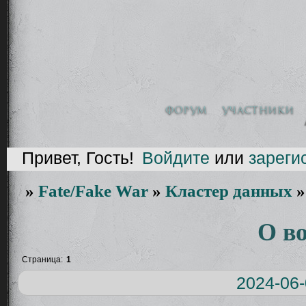
Форум
Участники
Привет, Гость!
Войдите
или
зареги
»
Fate/Fake War
»
Кластер данных
О в
Страница:
1
2024-06-