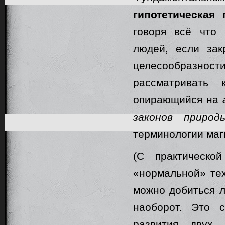
гипотетическая
говоря всё что
людей, если зак
целесообразност
рассматривать
опирающийся на
законов природ
терминологии маги
(С практическо
«нормальной» тех
можно добиться л
наоборот. Это с
развития двух