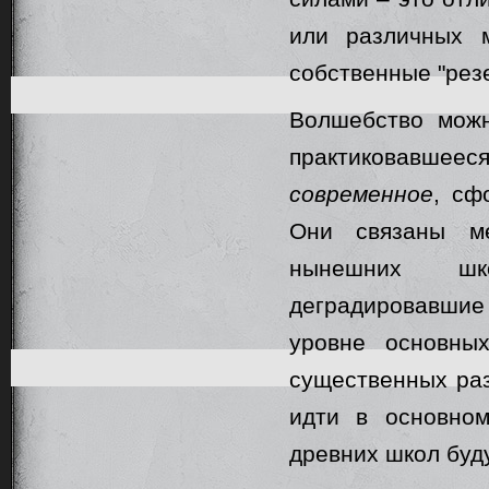
или различных 
собственные "резе
Волшебство можн
практиковавшее
современное
, сф
Они связаны м
нынешних шк
деградировавшие 
уровне основны
существенных раз
идти в основно
древних школ буд