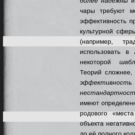
более надежны
чары требуют м
эффективность пр
культурной сфер
(например, тр
использовать в 
некоторой
шаб
Теорий сложнее,
эффективность 
нестандартност
имеют определенн
родового «мест
объекта негативн
до её полного кол