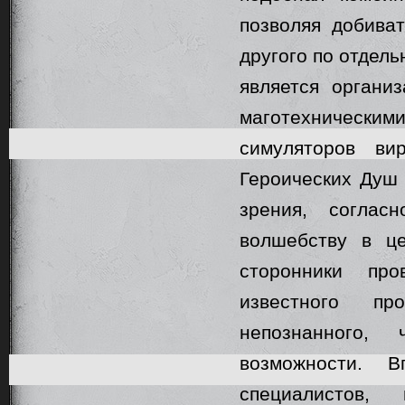
позволяя добиват
другого по отдел
является органи
маготехнически
симуляторов ви
Героических Душ 
зрения, соглас
волшебству в ц
сторонники пр
известного пр
непознанного,
возможности. В
специалистов,