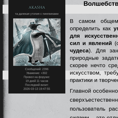
Волшебств
Akasha
та далекая утопия с пингвинами
В самом общем
определить как
у
для искусствен
сил и явлений
(
чудеса
). Для за
природные задатк
скорее нечто ср
Сообщений:
2396
искусством, треб
Уважение:
+302
Провел на форуме:
практики и творче
19 дней 11 часов
Последний визит:
2026-03-13 19:47:55
Главной особенно
сверхъестествен
пользователь ра
силами – это отли