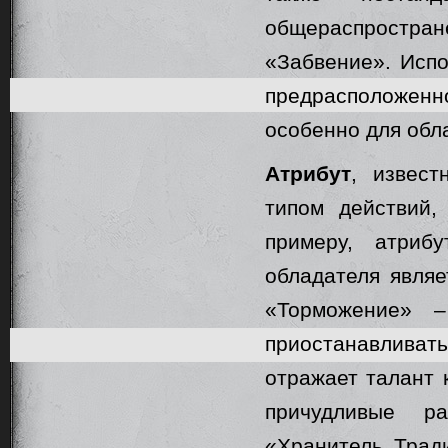
общераспростра
«Забвение». Испо
предрасположенн
особенно для обл
Атрибут
, извес
типом действий,
примеру, атриб
обладателя являе
«Торможение» 
приостанавливат
отражает талант 
причудливые ра
«Хранитель Тради