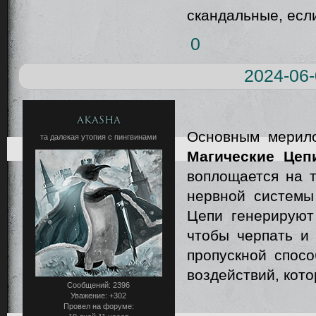
скандальные, если
0
2024-06-
Akasha
Основным мерило
та далекая утопия с пингвинами
Магические Цеп
воплощается на т
нервной системы
Цепи генерируют 
чтобы черпать и
пропускной спосо
воздействий, кот
Сообщений:
2396
Уважение:
+302
Провел на форуме: