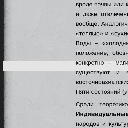
вроде почвы или к
и даже отвлечен
вообще. Аналогич
«теплые» и «сухи
Воды – «холодн
положение, обоз
конкретно – маг
существуют и в
восточноазиатски
Пяти состояний (
у
Среди теоретик
Индивидуальны
народов и культу