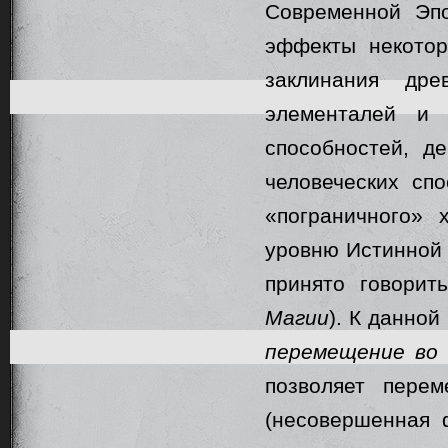
Современной Эпо
эффекты некотор
заклинания др
элементалей и 
способностей, 
человеческих сп
«пограничного» 
уровню Истинной 
принято говори
Магии
). К данной
перемещение во 
позволяет пере
(несовершенная 