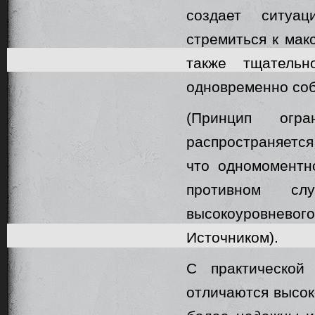
создает ситуа
стремиться к мак
также тщатель
одновременно со
(Принцип огра
распространяется
что одномоментн
противном сл
высокоуровнево
Источником).
С практической
отличаются высок