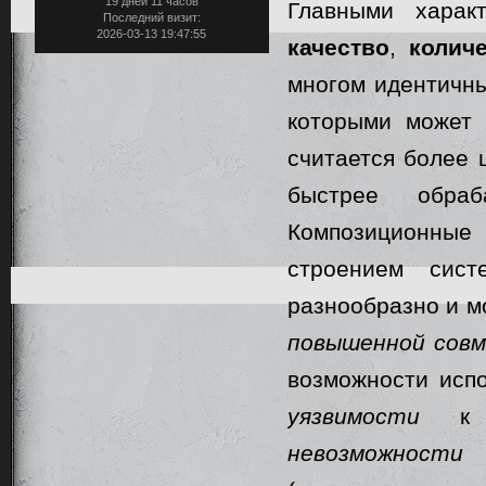
19 дней 11 часов
Главными харак
Последний визит:
2026-03-13 19:47:55
качество
,
колич
многом идентичны
которыми может 
считается более 
быстрее обраб
Композиционные
строением сист
разнообразно и мо
повышенной сов
возможности исп
уязвимости
к з
невозможности
о