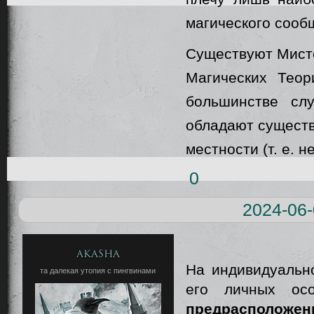
магического сооб
Существуют Мисте
Магических Теор
большинстве сл
обладают существ
местности (т. е. 
0
2024-06-
Akasha
На индивидуальн
та далекая утопия с пингвинами
его личных ос
предрасположенн