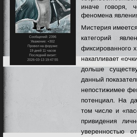
иначе говоря, 
феномена явления
Мистерия имеется 
категорий яв
Сообщений:
2396
Уважение:
+302
Провел на форуме:
фиксированного х
19 дней 11 часов
Последний визит:
накапливает «очк
2026-03-13 19:47:55
дольше существ
данный показатель
непостижимее фен
потенциал. На д
том числе и «пас
привидения лич
уверенностью о