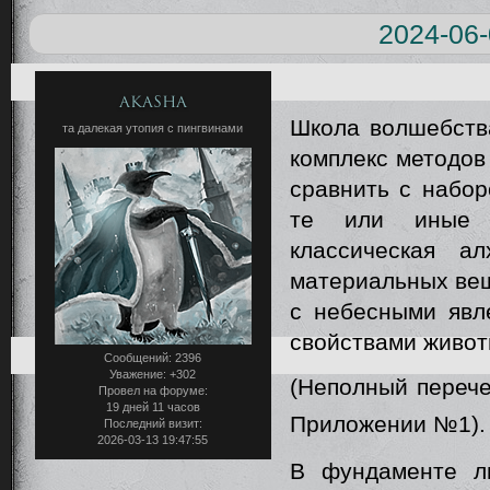
2024-06-
Akasha
Школа волшебст
та далекая утопия с пингвинами
комплекс методов
сравнить с набор
те или иные с
классическая а
материальных вещ
с небесными явл
свойствами животн
Сообщений:
2396
Уважение:
+302
(Неполный перече
Провел на форуме:
19 дней 11 часов
Приложении №1).
Последний визит:
2026-03-13 19:47:55
В фундаменте 