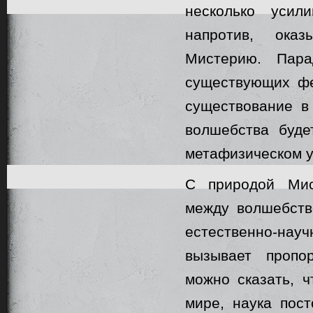
несколько усил
напротив, оказ
Мистерию. Пара
существующих фе
существование в
волшебства буде
метафизическом у
С природой Ми
между волшебств
естественно-нау
вызывает пропо
можно сказать, ч
мире, наука пост