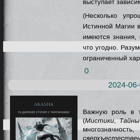
выступает зависи
(Несколько упр
Истинной Магии 
имеются знания, 
что угодно. Разум
ограниченный хара
0
2024-06-
Akasha
Важную роль в 
та далекая утопия с пингвинами
(
Мистики
,
Тайны
многозначность
сверхъестестве