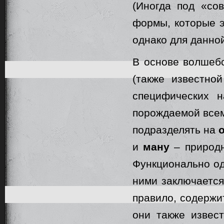
(Иногда под «со
формы, которые э
однако для данно
В основе волшеб
(также известно
специфических н
порождаемой всем
подразделять на
и
ману
– природн
Функционально од
ними заключается
правило, содержи
они также извес