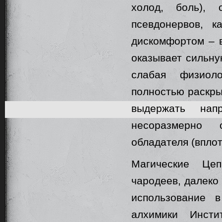
холод, боль), 
псевдонервов, к
дискомфортом – в
оказывает сильну
слабая физиоло
полностью раскры
выдержать нап
несоразмерно 
обладателя (вплот
Магические Це
чародеев, далеко
использование в
алхимики Инсти