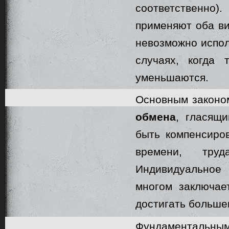
соответственно
применяют оба ви
невозможно испол
случаях, когда 
уменьшаются.
Основным законо
обмена
, гласящ
быть компенсиро
времени, тру
Индивидуальное
многом заключае
достигать больше
Фундаменталь