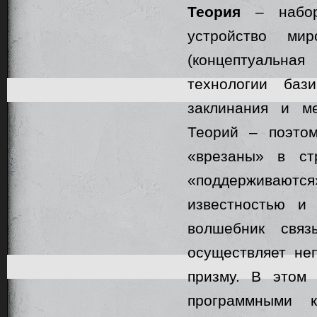
Теория
– набор 
устройство ми
(концептуальна
технологии баз
заклинания и м
Теорий – поэто
«врезаны» в ст
«поддерживают
известностью и 
волшебник свя
осуществляет не
призму. В этом
программными к