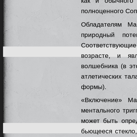
как и обычного
полноценного Соп
Обладателям Ма
природный поте
Соответствующи
возрасте, и яв
волшебника (в эт
атлетических тал
формы).
«Включение» Ма
ментального триг
может быть опре
бьющееся стекло,