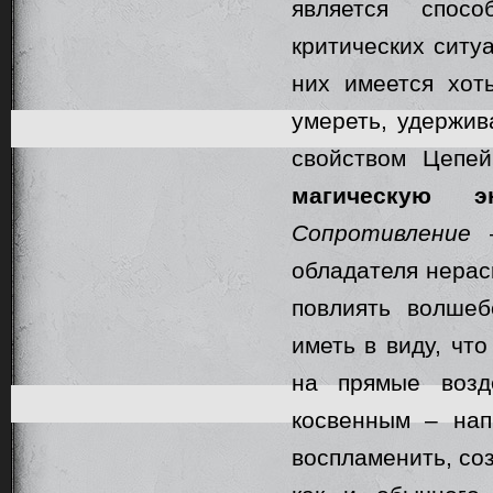
является спос
критических ситуа
них имеется хот
умереть, удержив
свойством Цепе
магическую э
Сопротивление
–
обладателя нерас
повлиять волшеб
иметь в виду, чт
на прямые возд
косвенным – нап
воспламенить, соз