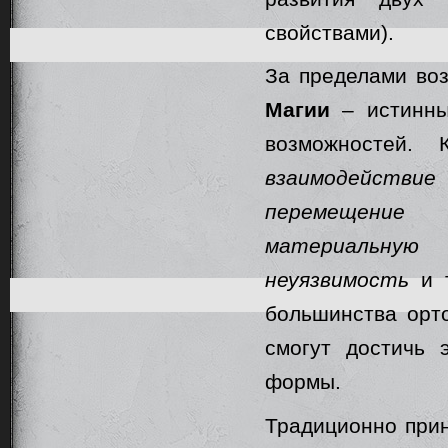
свойствами).
За пределами во
Магии
– истинны
возможностей. 
взаимодейств
перемещение 
материальную
неуязвимость
и т
большинства орто
смогут достичь 
формы.
Традиционно прин