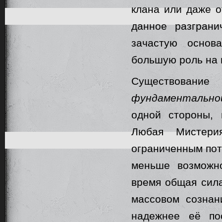
клана или даже о
данное разгран
зачастую основ
большую роль на 
Существован
фундаментально
одной стороны,
Любая Мистери
ограниченным пот
меньше возможно
время общая сила
массовом сознан
надежнее её по