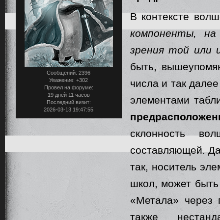
В контексте вол
компоненты, на
зрения той или 
быть, вышеупомян
Сообщений:
2396
Уважение:
+302
числа и так далее
Провел на форуме:
19 дней 11 часов
элементами таб
Последний визит:
2026-03-13 19:47:55
предрасположен
склонность во
составляющей. Да
так, носитель эл
школ, может быть
«Метала» через 
также нестанд