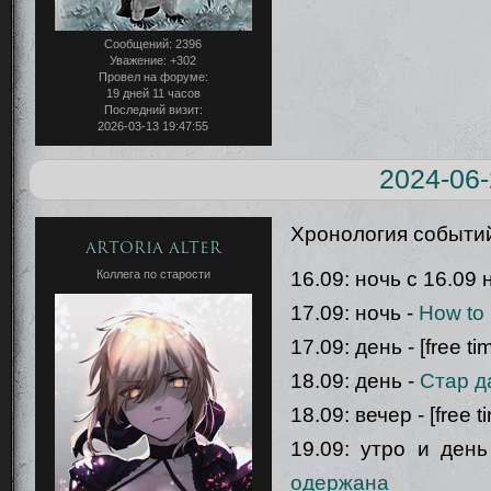
Сообщений:
2396
Уважение:
+302
Провел на форуме:
19 дней 11 часов
Последний визит:
2026-03-13 19:47:55
2024-06-
Хронология событи
Artoria Alter
16.09: ночь с 16.09 
Коллега по старости
17.09: ночь -
How to 
17.09: день - [free ti
18.09: день -
Стар д
18.09: вечер - [free t
19.09: утро и ден
одержана