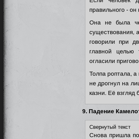
Если человек д
правильного - он
Она не была че
существования, а
говорили при дв
главной целью 
огласили пригово
Толпа роптала, а
не дрогнул на ли
казни. Её взгляд
9. Падение Камело
Свернутый текст
Снова пришла пор