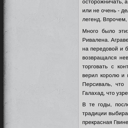
осторожничать, а
или не очень - д
легенд. Впрочем,
Много было этих
Ривалена. Аграв
на передовой и б
возвращался нев
торговать с кон
верил королю и 
Персиваль, что 
Галахад, что узре
В те годы, посл
традиции выбирае
прекрасная Гвине