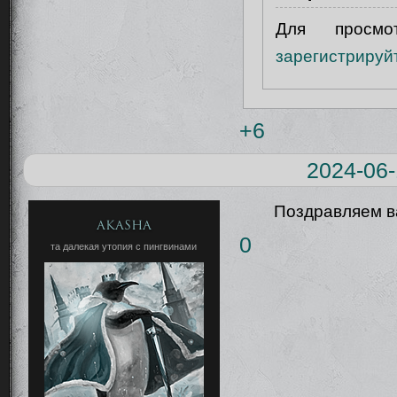
Для просм
зарегистрируй
+6
2024-06-
Поздравляем ва
Akasha
0
та далекая утопия с пингвинами