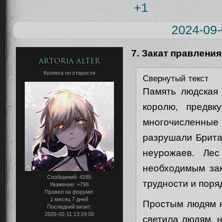
+1
2024-09-
7. Закат правления
Artoria Alter
Коллега по старости
Свернутый текст
Память людская 
королю, предвк
многочисленные 
разрушали Британ
неурожаев. Ле
необходимым зак
Сообщений:
4185
трудности и поря
Уважение:
+798
Провел на форуме:
1 месяц 7 дней
Простым людям н
Последний визит:
2026-02-11 13:24:00
светила людям, 