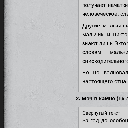
получает начатки
человеческое, сл
Другие мальчишк
мальчик, и никт
знают лишь Эктор
словам мальч
снисходительног
Её не волновал
настоящего отца 
2. Меч в камне (15 
Свернутый текст
За год до особе